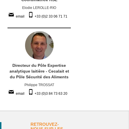
Elodie LEROLLE-RIO
email
+33 (0)2 33 06 71 71
Directeur du Pôle Expertise
analytique laitière - Cecalait et
du Pôle Sécurité des Aliments
Philippe TROSSAT
email
+33 (0)3 84 73 63 20
RETROUVEZ-
NOUS SUR LES