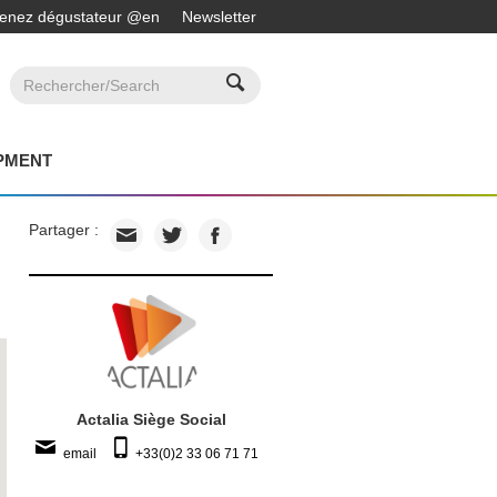
enez dégustateur @en
Newsletter
PMENT
Partager :
Actalia Siège Social
email
+33(0)2 33 06 71 71