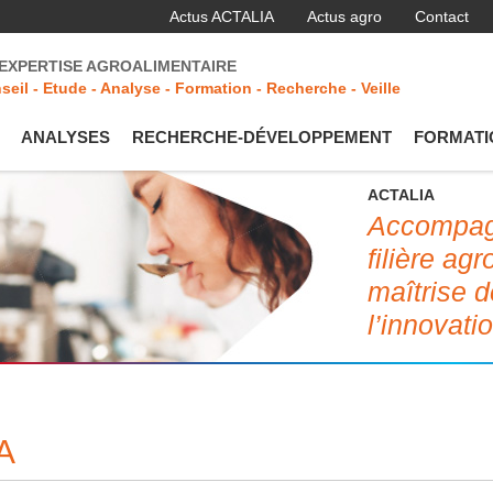
Actus ACTALIA
Actus agro
Contact
'EXPERTISE AGROALIMENTAIRE
seil - Etude - Analyse - Formation - Recherche - Veille
ANALYSES
RECHERCHE-DÉVELOPPEMENT
FORMATI
ACTALIA
Accompagn
filière ag
maîtrise d
l’innovati
A