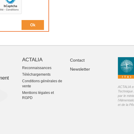
ACTALIA
Contact
Reconnaissances
Newsletter
-
Téléchargements
ment
Conditions générales de
vente
ACTALIA est
Technique 
Mentions légales et
par le mini
RGPD
l'Alimentati
et de la P