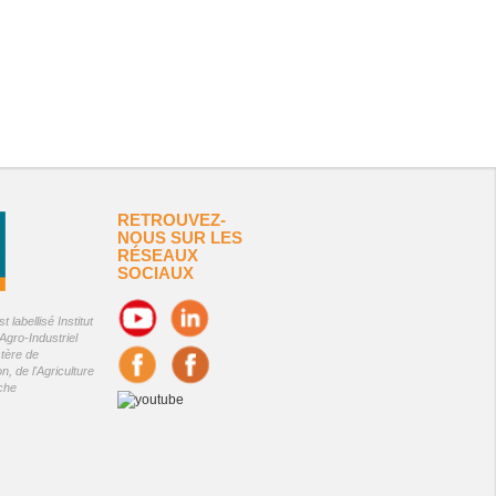
RETROUVEZ-
NOUS SUR LES
RÉSEAUX
SOCIAUX
 labellisé Institut
Agro-Industriel
stère de
on, de l'Agriculture
êche