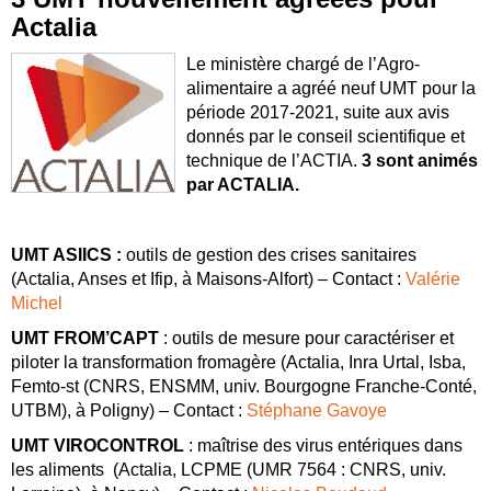
Actalia
Le ministère chargé de l’Agro-
alimentaire a agréé neuf UMT pour la
période 2017-2021, suite aux avis
donnés par le conseil scientifique et
technique de l’ACTIA.
3 sont animés
par ACTALIA.
UMT ASIICS :
outils de gestion des crises sanitaires
(Actalia, Anses et Ifip, à Maisons-Alfort) – Contact :
Valérie
Michel
UMT FROM’CAPT
: outils de mesure pour caractériser et
piloter la transformation fromagère
(Actalia, Inra Urtal, Isba,
Femto-st (CNRS, ENSMM, univ. Bourgogne Franche-Conté,
UTBM), à Poligny) – Contact :
Stéphane Gavoye
UMT VIROCONTROL
: maîtrise des virus entériques dans
les aliments
(Actalia, LCPME (UMR 7564 : CNRS, univ.