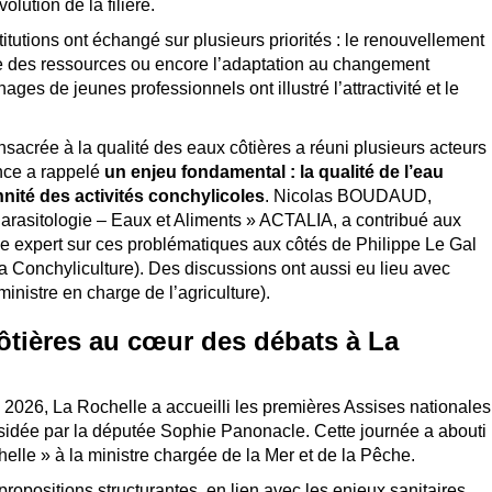
lution de la filière.
titutions ont échangé sur plusieurs priorités : le renouvellement
le des ressources ou encore l’adaptation au changement
ages de jeunes professionnels ont illustré l’attractivité et le
sacrée à la qualité des eaux côtières a réuni plusieurs acteurs
nce a rappelé
un enjeu fondamental : la qualité de l’eau
nité des activités conchylicoles
. Nicolas BOUDAUD,
 Parasitologie – Eaux et Aliments » ACTALIA, a contribué aux
e expert sur ces problématiques aux côtés de Philippe Le Gal
a Conchyliculture). Des discussions ont aussi eu lieu avec
nistre en charge de l’agriculture).
ôtières au cœur des débats à La
n 2026, La Rochelle a accueilli les premières Assises nationales
ésidée par la députée Sophie Panonacle. Cette journée a abouti
elle » à la ministre chargée de la Mer et de la Pêche.
opositions structurantes, en lien avec les enjeux sanitaires,