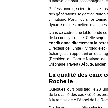
d’innovation pour accompagner l’évo
Professionnels, scientifiques et ins
des générations, la gestion durab
climatique. Par ailleurs, les témoign
dynamisme des métiers maritimes.
Dans ce cadre, une table ronde con
de la conchyliculture. Cette séque
conditionne directement la péren
Directeur de l’unité « Virologie et
échanges en apportant un éclairag
(Président du Comité National de l
Stéphane Travert (Député, ancien mi
La qualité des eaux c
Rochelle
Quelques jours plus tard, le 23 jui
de la qualité des eaux côtières pr
à la remise de « l’Appel de La Roch
Ce document synthétise plusieurs pr