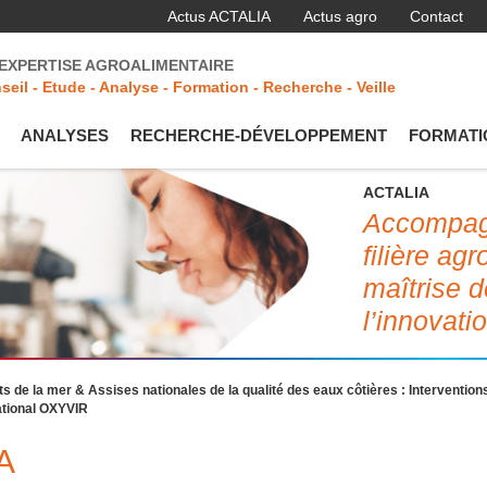
Actus ACTALIA
Actus agro
Contact
'EXPERTISE AGROALIMENTAIRE
seil - Etude - Analyse - Formation - Recherche - Veille
ANALYSES
RECHERCHE-DÉVELOPPEMENT
FORMATI
ACTALIA
Accompagn
filière ag
maîtrise d
l’innovati
s de la mer & Assises nationales de la qualité des eaux côtières : Intervention
ational OXYVIR
A