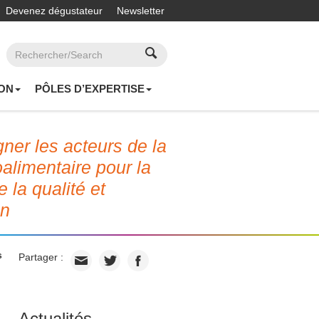
Devenez dégustateur
Newsletter
ON
PÔLES D’EXPERTISE
er les acteurs de la
roalimentaire pour la
e la qualité et
on
s
Partager :
Actualités