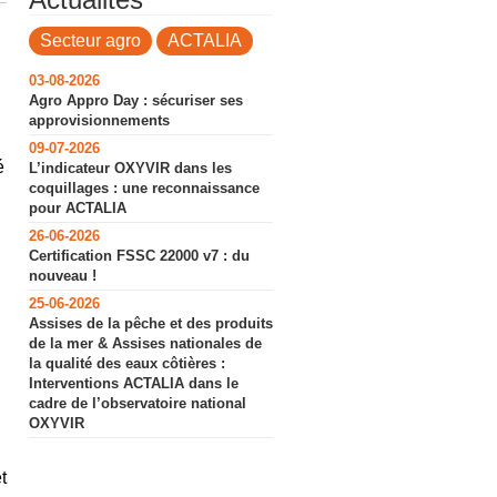
Secteur agro
ACTALIA
03-08-2026
Agro Appro Day : sécuriser ses
approvisionnements
09-07-2026
é
L’indicateur OXYVIR dans les
coquillages : une reconnaissance
pour ACTALIA
26-06-2026
Certification FSSC 22000 v7 : du
nouveau !
25-06-2026
Assises de la pêche et des produits
de la mer & Assises nationales de
la qualité des eaux côtières :
Interventions ACTALIA dans le
cadre de l’observatoire national
OXYVIR
t