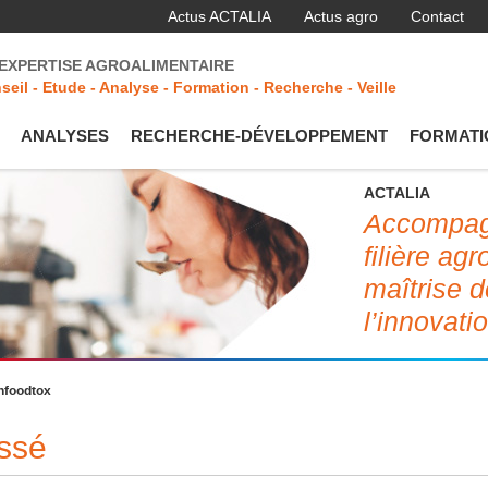
Actus ACTALIA
Actus agro
Contact
'EXPERTISE AGROALIMENTAIRE
seil - Etude - Analyse - Formation - Recherche - Veille
ANALYSES
RECHERCHE-DÉVELOPPEMENT
FORMATI
ACTALIA
Accompagn
filière ag
maîtrise d
l’innovati
nfoodtox
assé