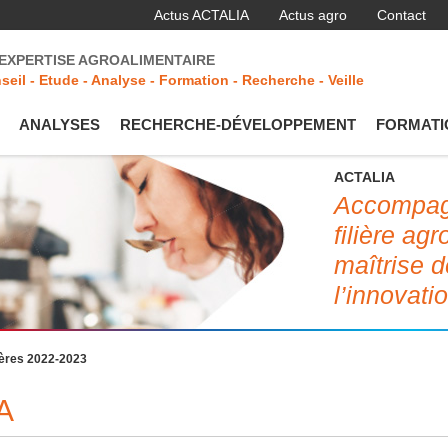
Actus ACTALIA
Actus agro
Contact
'EXPERTISE AGROALIMENTAIRE
seil - Etude - Analyse - Formation - Recherche - Veille
ANALYSES
RECHERCHE-DÉVELOPPEMENT
FORMATI
ACTALIA
Accompagn
filière ag
maîtrise d
l’innovati
ères 2022-2023
A