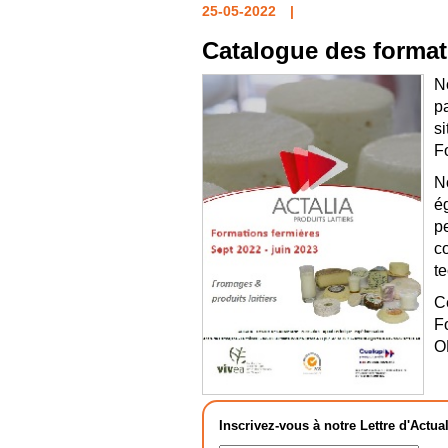
25-05-2022
Catalogue des format
N
p
s
F
N
é
pe
c
t
C
F
O
Inscrivez-vous à notre Lettre d'Actual