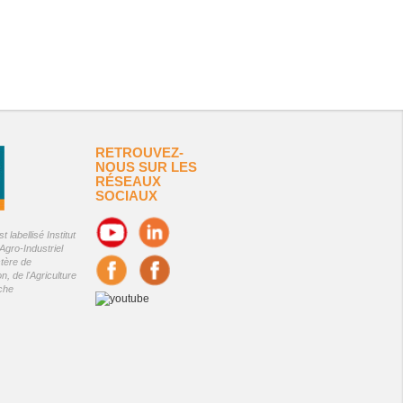
RETROUVEZ-
NOUS SUR LES
RÉSEAUX
SOCIAUX
 labellisé Institut
Agro-Industriel
stère de
on, de l'Agriculture
êche