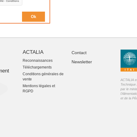
ACTALIA
Contact
Reconnaissances
Newsletter
-
Téléchargements
ment
Conditions générales de
vente
ACTALIA est
Technique 
Mentions légales et
par le mini
RGPD
l'Alimentati
et de la P