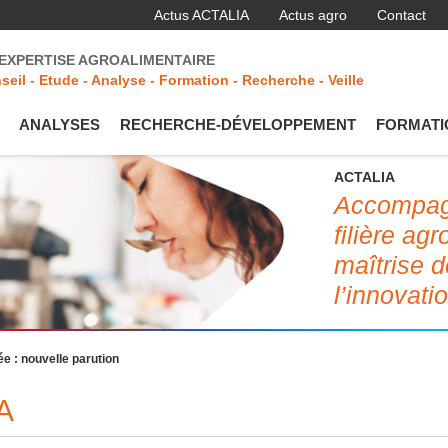
Actus ACTALIA
Actus agro
Contact
'EXPERTISE AGROALIMENTAIRE
seil - Etude - Analyse - Formation - Recherche - Veille
ANALYSES
RECHERCHE-DÉVELOPPEMENT
FORMATI
ACTALIA
Accompagn
filière ag
maîtrise d
l’innovati
 : nouvelle parution
A