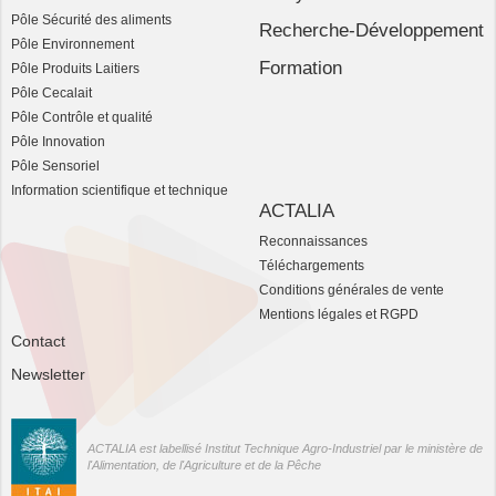
Pôle Sécurité des aliments
Recherche-Développement
Pôle Environnement
Formation
Pôle Produits Laitiers
Pôle Cecalait
Pôle Contrôle et qualité
Pôle Innovation
Pôle Sensoriel
Information scientifique et technique
ACTALIA
Reconnaissances
Téléchargements
Conditions générales de vente
Mentions légales et RGPD
Contact
Newsletter
ACTALIA est labellisé Institut Technique Agro-Industriel par le ministère de
l'Alimentation, de l'Agriculture et de la Pêche