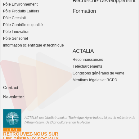
Recherche-Développement
Pôle Environnement
Formation
Pôle Produits Laitiers
Pôle Cecalait
Pôle Contrôle et qualité
Pôle Innovation
Pôle Sensoriel
Information scientifique et technique
ACTALIA
Reconnaissances
Téléchargements
Conditions générales de vente
Mentions légales et RGPD
Contact
Newsletter
ACTALIA est labellisé Institut Technique Agro-Industriel par le ministère de
l'Alimentation, de l'Agriculture et de la Pêche
RETROUVEZ-NOUS SUR
LES RÉSEAUX SOCIAUX