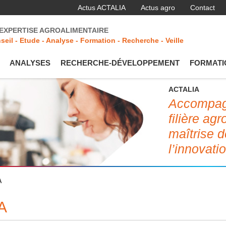
Actus ACTALIA
Actus agro
Contact
'EXPERTISE AGROALIMENTAIRE
seil - Etude - Analyse - Formation - Recherche - Veille
ANALYSES
RECHERCHE-DÉVELOPPEMENT
FORMATI
ACTALIA
Accompagn
filière ag
maîtrise d
l’innovati
A
A