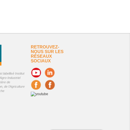
RETROUVEZ-
NOUS SUR LES
RÉSEAUX
SOCIAUX
 labellisé Institut
Agro-Industriel
stère de
on, de l'Agriculture
êche