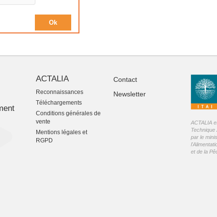
ACTALIA
Contact
Reconnaissances
Newsletter
-
Téléchargements
ment
Conditions générales de
vente
ACTALIA est
Technique 
Mentions légales et
par le mini
RGPD
l'Alimentati
et de la P