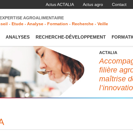
Actus ACTALIA
Actus agro
Contact
'EXPERTISE AGROALIMENTAIRE
seil - Etude - Analyse - Formation - Recherche - Veille
ANALYSES
RECHERCHE-DÉVELOPPEMENT
FORMATI
ACTALIA
Accompagn
filière ag
maîtrise d
l’innovati
A