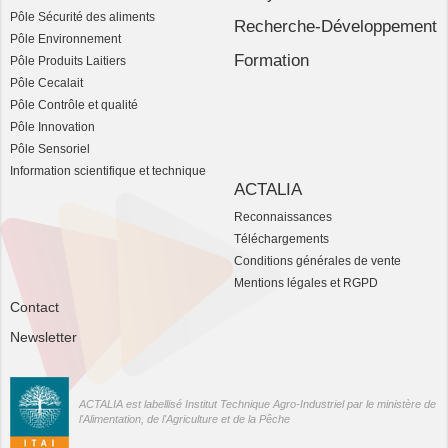
Pôle Sécurité des aliments
Recherche-Développement
Pôle Environnement
Formation
Pôle Produits Laitiers
Pôle Cecalait
Pôle Contrôle et qualité
Pôle Innovation
Pôle Sensoriel
Information scientifique et technique
ACTALIA
Reconnaissances
Téléchargements
Conditions générales de vente
Mentions légales et RGPD
Contact
Newsletter
ACTALIA est labellisé Institut Technique Agro-Industriel par le ministère de
l'Alimentation, de l'Agriculture et de la Pêche