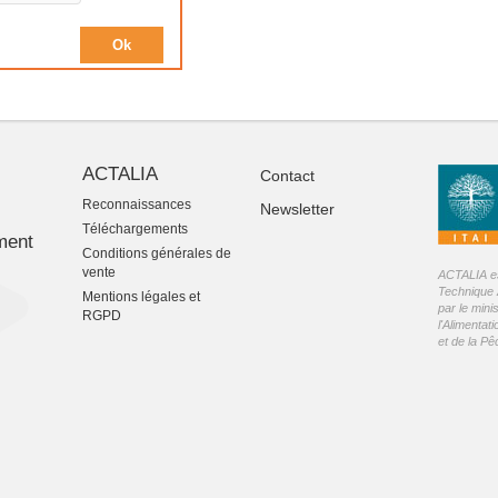
ACTALIA
Contact
Reconnaissances
Newsletter
-
Téléchargements
ment
Conditions générales de
vente
ACTALIA est
Technique 
Mentions légales et
par le mini
RGPD
l'Alimentati
et de la P