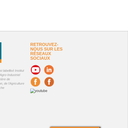
RETROUVEZ-
NOUS SUR LES
RÉSEAUX
SOCIAUX
 labellisé Institut
Agro-Industriel
stère de
on, de l'Agriculture
êche