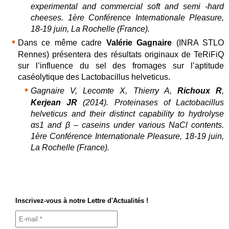
experimental and commercial soft and semi -hard
cheeses. 1ère Conférence Internationale Pleasure,
18-19 juin, La Rochelle (France).
Dans ce même cadre
Valérie Gagnaire
(INRA STLO
Rennes) présentera des résultats originaux de TeRiFiQ
sur l’influence du sel des fromages sur l’aptitude
caséolytique des Lactobacillus helveticus.
Gagnaire V, Lecomte X, Thierry A,
Richoux R
,
Kerjean JR
(2014). Proteinases of Lactobacillus
helveticus and their distinct capability to hydrolyse
αs1 and β – caseins under various NaCl contents.
1ère Conférence Internationale Pleasure, 18-19 juin,
La Rochelle (France).
Inscrivez-vous à notre Lettre d'Actualités !