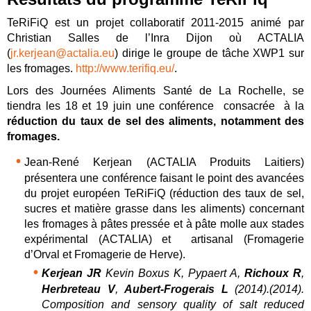
TeRiFiQ est un projet collaboratif 2011-2015 animé par
Christian Salles de l’Inra Dijon où ACTALIA
(
jr.kerjean@actalia.eu
) dirige le groupe de tâche XWP1 sur
les fromages.
http://www.terifiq.eu/
.
Lors des Journées Aliments Santé de La Rochelle, se
tiendra les 18 et 19 juin une conférence consacrée à la
réduction du taux de sel des aliments, notamment des
fromages.
Jean-René Kerjean (ACTALIA Produits Laitiers)
présentera une conférence faisant le point des avancées
du projet européen TeRiFiQ (réduction des taux de sel,
sucres et matière grasse dans les aliments) concernant
les fromages à pâtes pressée et à pâte molle aux stades
expérimental (ACTALIA) et artisanal (Fromagerie
d’Orval et Fromagerie de Herve).
Kerjean JR
Kevin Boxus K, Pypaert A,
Richoux R
,
Herbreteau V
,
Aubert-Frogerais L
(2014).(2014).
Composition and sensory quality of salt reduced