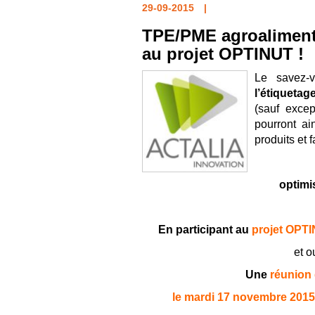
29-09-2015
TPE/PME agroalimenta
au projet OPTINUT !
Le savez
l’étiquetag
(sauf exce
pourront ai
produits et 
optimis
En participant au
projet OPT
et o
Une
réunion 
le mardi 17 novembre 2015