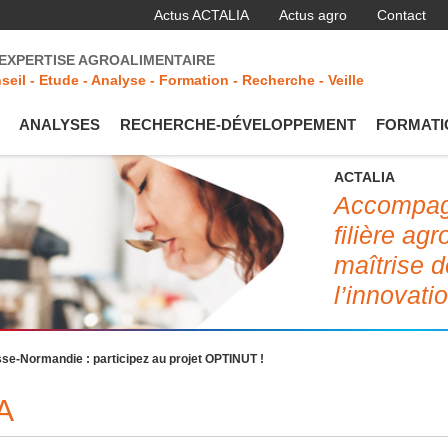
Actus ACTALIA
Actus agro
Contact
'EXPERTISE AGROALIMENTAIRE
seil - Etude - Analyse - Formation - Recherche - Veille
ANALYSES
RECHERCHE-DÉVELOPPEMENT
FORMATI
ACTALIA
Accompagn
filière ag
maîtrise d
l’innovati
e-Normandie : participez au projet OPTINUT !
A