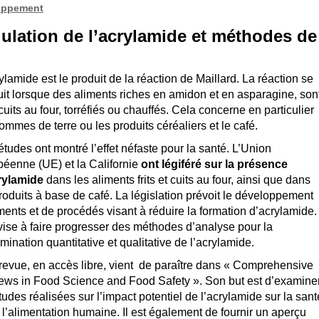
oppement
égulation de l’acrylamide et méthodes de
ylamide est le produit de la réaction de Maillard. La réaction se
it lorsque des aliments riches en amidon et en asparagine, son
, cuits au four, torréfiés ou chauffés. Cela concerne en particulier
ommes de terre ou les produits céréaliers et le café.
tudes ont montré l’effet néfaste pour la santé. L’Union
péenne (UE) et la Californie
ont légiféré sur la présence
rylamide
dans les aliments frits et cuits au four, ainsi que dans
roduits à base de café. La législation prévoit le développement
ments et de procédés visant à réduire la formation d’acrylamide.
vise à faire progresser des méthodes d’analyse pour la
mination quantitative et qualitative de l’acrylamide.
revue, en accès libre, vient de paraître dans « Comprehensive
ews in Food Science and Food Safety ». Son but est d’examine
tudes réalisées sur l’impact potentiel de l’acrylamide sur la sant
l’alimentation humaine. Il est également de fournir un aperçu