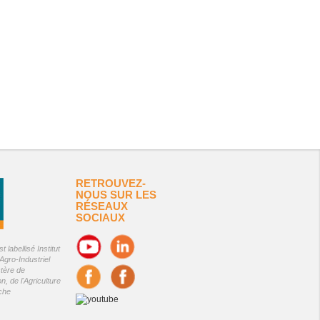
RETROUVEZ-
NOUS SUR LES
RÉSEAUX
SOCIAUX
 labellisé Institut
Agro-Industriel
stère de
on, de l'Agriculture
êche