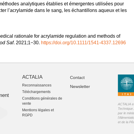
méthodes analytiques établies et émergentes utilisées pour
ter l’acrylamide dans le sang, les échantillons aqueux et les
dical rationale for acrylamide regulation and methods of
od Saf
. 2021;1−30.
https://doi.org/10.1111/1541-4337.12696
ACTALIA
Contact
Reconnaissances
Newsletter
-
Téléchargements
ment
Conditions générales de
vente
ACTALIA est
Technique 
Mentions légales et
par le mini
RGPD
l'Alimentati
et de la P