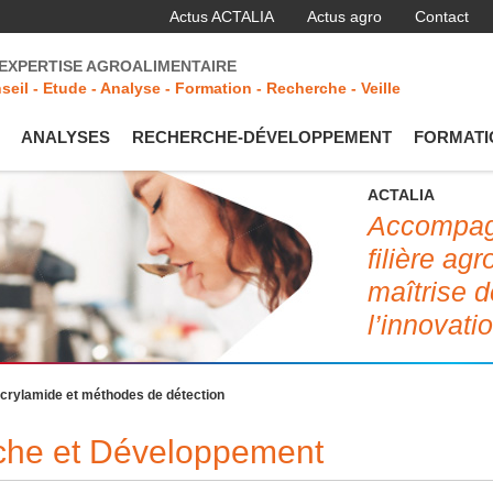
Actus ACTALIA
Actus agro
Contact
'EXPERTISE AGROALIMENTAIRE
seil - Etude - Analyse - Formation - Recherche - Veille
ANALYSES
RECHERCHE-DÉVELOPPEMENT
FORMATI
ACTALIA
Accompagn
filière ag
maîtrise d
l’innovati
l’acrylamide et méthodes de détection
rche et Développement