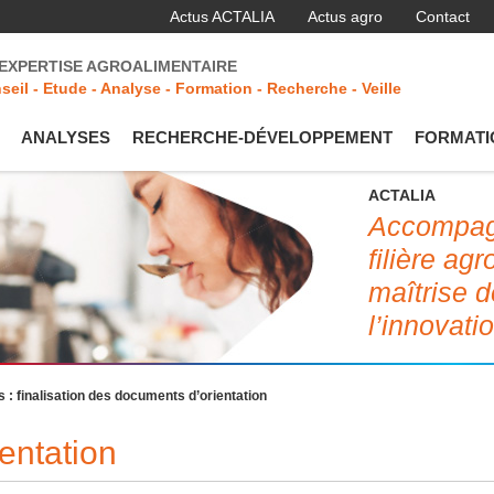
Actus ACTALIA
Actus agro
Contact
'EXPERTISE AGROALIMENTAIRE
seil - Etude - Analyse - Formation - Recherche - Veille
ANALYSES
RECHERCHE-DÉVELOPPEMENT
FORMATI
ACTALIA
Accompagn
filière ag
maîtrise d
l’innovati
 : finalisation des documents d’orientation
entation