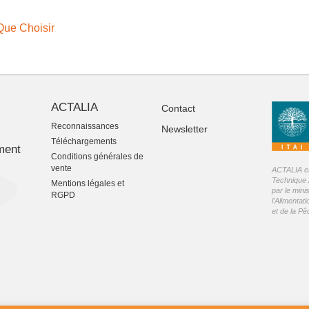
 Que Choisir
ACTALIA
Contact
Reconnaissances
Newsletter
-
Téléchargements
ment
Conditions générales de
vente
ACTALIA est
Technique 
Mentions légales et
par le mini
RGPD
l'Alimentati
et de la P