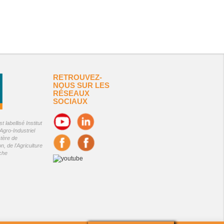
RETROUVEZ-
NOUS SUR LES
RÉSEAUX
SOCIAUX
 labellisé Institut
Agro-Industriel
stère de
on, de l'Agriculture
êche