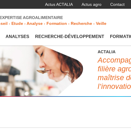
Actus ACTALIA
Actus agro
Contact
'EXPERTISE AGROALIMENTAIRE
seil - Etude - Analyse - Formation - Recherche - Veille
ANALYSES
RECHERCHE-DÉVELOPPEMENT
FORMATI
ACTALIA
Accompagn
filière ag
maîtrise d
l’innovati