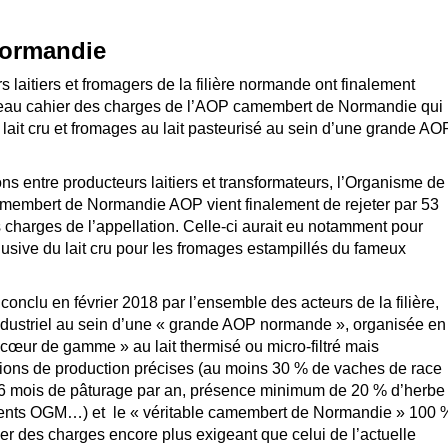
ormandie
s laitiers et fromagers de la filière normande ont finalement
ouveau cahier des charges de l’AOP camembert de Normandie qui
u lait cru et fromages au lait pasteurisé au sein d’une grande AO
s entre producteurs laitiers et transformateurs, l’Organisme de
membert de Normandie AOP vient finalement de rejeter par 53
s charges de l’appellation. Celle-ci aurait eu notamment pour
exclusive du lait cru pour les fromages estampillés du fameux
 conclu en février 2018 par l’ensemble des acteurs de la filière,
 industriel au sein d’une « grande AOP normande », organisée en
cœur de gamme » au lait thermisé ou micro-filtré mais
ions de production précises (au moins 30 % de vaches de race
 mois de pâturage par an, présence minimum de 20 % d’herbe
liments OGM…) et le « véritable camembert de Normandie » 100 
hier des charges encore plus exigeant que celui de l’actuelle