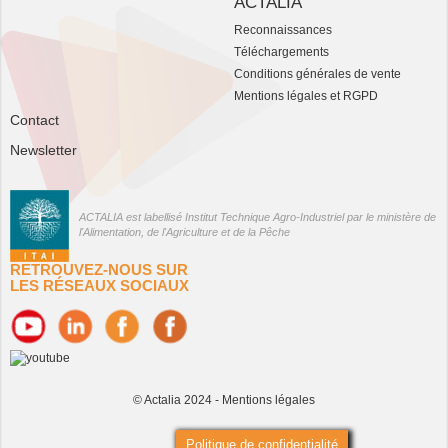
ACTALIA
Reconnaissances
Téléchargements
Conditions générales de vente
Mentions légales et RGPD
Contact
Newsletter
ACTALIA est labellisé Institut Technique Agro-Industriel par le ministère de
l'Alimentation, de l'Agriculture et de la Pêche
RETROUVEZ-NOUS SUR
LES RÉSEAUX SOCIAUX
© Actalia 2024 -
Mentions légales
Politique de confidentialité