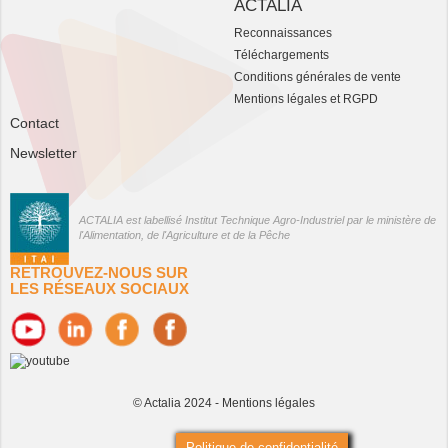
ACTALIA
Reconnaissances
Téléchargements
Conditions générales de vente
Mentions légales et RGPD
Contact
Newsletter
ACTALIA est labellisé Institut Technique Agro-Industriel par le ministère de
l'Alimentation, de l'Agriculture et de la Pêche
RETROUVEZ-NOUS SUR
LES RÉSEAUX SOCIAUX
© Actalia 2024 -
Mentions légales
Politique de confidentialité