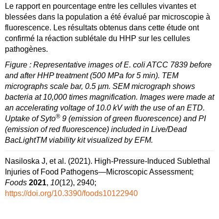
Le rapport en pourcentage entre les cellules vivantes et
blessées dans la population a été évalué par microscopie à
fluorescence. Les résultats obtenus dans cette étude ont
confirmé la réaction sublétale du HHP sur les cellules
pathogènes.
Figure : Representative images of E. coli ATCC 7839 before
and after HHP treatment (500 MPa for 5 min). TEM
micrographs scale bar, 0.5 µm. SEM micrograph shows
bacteria at 10,000 times magnification. Images were made at
an accelerating voltage of 10.0 kV with the use of an ETD.
®
Uptake of Syto
9 (emission of green fluorescence) and PI
(emission of red fluorescence) included in Live/Dead
BacLightTM viability kit visualized by EFM.
Nasiloska J, et al. (2021). High-Pressure-Induced Sublethal
Injuries of Food Pathogens—Microscopic Assessment;
Foods
2021
,
10
(12), 2940;
https://doi.org/10.3390/foods10122940