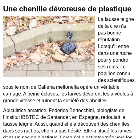
Une chenille dévoreuse de plastique
La fausse teigne
de la cire n’a
pas bonne
réputation.
Lorsqu’il entre
dans une ruche
pour y pondre
ses œufs, ce
papillon connu
des scientifiques
sous le nom de Galleria mellonella opère un véritable
carnage. A peine écloses, les larves dévorent les alvéoles à
grande vitesse et ruinent la société des abeilles.
Apicultrice amatrice, Federica Bertocchini, biologiste de
l’institut IBBTEC de Santander, en Espagne, redoutait la
fausse teigne. Aussi, quand elle a découvert des chenilles
dans ses ruches, elle n’a pas hésité. Elle a placé les larves
dans un sac en plastique. Lorsqu’elle est retournée vers les