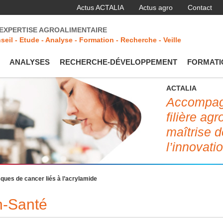
Actus ACTALIA
Actus agro
Contact
'EXPERTISE AGROALIMENTAIRE
seil - Etude - Analyse - Formation - Recherche - Veille
ANALYSES
RECHERCHE-DÉVELOPPEMENT
FORMATI
ACTALIA
Accompagn
filière ag
maîtrise d
l’innovati
sques de cancer liés à l’acrylamide
on-Santé