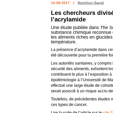
10-08-2017
Nutrition-Santé
Les chercheurs divisé
l’acrylamide
Une étude publiée dans
The Sc
substance chimique reconnue c
les aliments riches en glucide
température.
La présence d’acrylamide dans ces al
été découverte pour la première fo
Les autorités sanitaires, y compris
sécurité des aliments, exhortent l
contribuent le plus à l’exposition 
épidémiologie à l’Université de Ma
effectué une large étude de cohor
serait associé à un risque accru de
Toutefois, de précédentes études n
ces types de cancer.
Lire la suite de l’article sur le
site 