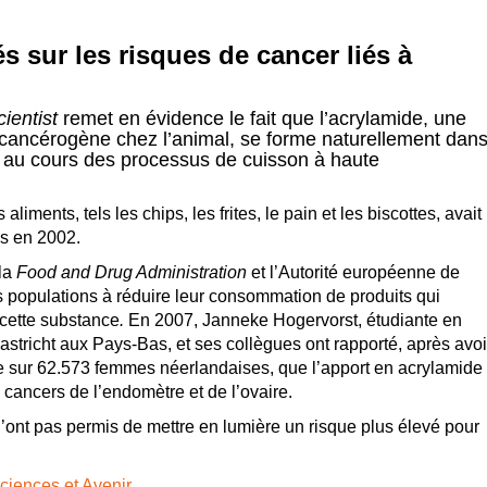
s sur les risques de cancer liés à
ientist
remet en évidence le fait que l’acrylamide, une
ancérogène chez l’animal, se forme naturellement dan
s au cours des processus de cuisson à haute
iments, tels les chips, les frites, le pain et les biscottes, avait
is en 2002.
 la
Food and Drug Administration
et l’Autorité européenne de
es populations à réduire leur consommation de produits qui
à cette substance
.
En 2007, Janneke Hogervorst, étudiante en
astricht aux Pays-Bas, et ses collègues ont rapporté, après avoi
te sur 62.573 femmes néerlandaises, que l’apport en acrylamide
 cancers de l’endomètre et de l’ovaire.
’ont pas permis de mettre en lumière un risque plus élevé pour
Sciences et Avenir