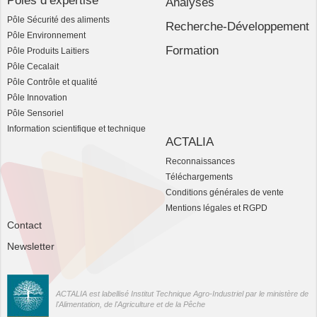
Poles d’expertise
Analyses
Pôle Sécurité des aliments
Recherche-Développement
Pôle Environnement
Formation
Pôle Produits Laitiers
Pôle Cecalait
Pôle Contrôle et qualité
Pôle Innovation
Pôle Sensoriel
Information scientifique et technique
ACTALIA
Reconnaissances
Téléchargements
Conditions générales de vente
Mentions légales et RGPD
Contact
Newsletter
ACTALIA est labellisé Institut Technique Agro-Industriel par le ministère de
l'Alimentation, de l'Agriculture et de la Pêche