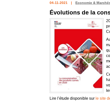
04-11-2021
Economie & Marché
Évolutions de la con
20
pr
Co
Au
ma
qu
co
mé
ac
Ce
ha
vo
le
Lire l’étude disponible sur
le site