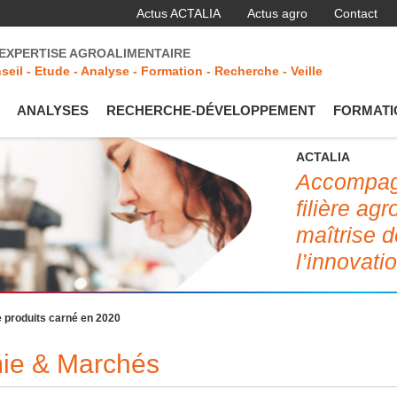
Actus ACTALIA
Actus agro
Contact
'EXPERTISE AGROALIMENTAIRE
seil - Etude - Analyse - Formation - Recherche - Veille
ANALYSES
RECHERCHE-DÉVELOPPEMENT
FORMATI
ACTALIA
Accompagn
filière ag
maîtrise d
l’innovati
 produits carné en 2020
mie & Marchés