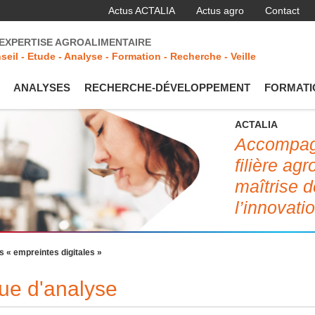
Actus ACTALIA
Actus agro
Contact
'EXPERTISE AGROALIMENTAIRE
seil - Etude - Analyse - Formation - Recherche - Veille
ANALYSES
RECHERCHE-DÉVELOPPEMENT
FORMATI
ACTALIA
Accompagn
filière ag
maîtrise d
l’innovati
ses « empreintes digitales »
que d'analyse