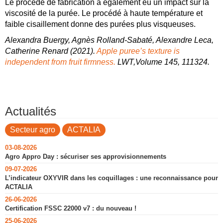
Le procédé de fabrication a également eu un impact sur la
viscosité de la purée. Le procédé à haute température et
faible cisaillement donne des purées plus visqueuses.
Alexandra Buergy, Agnès Rolland-Sabaté, Alexandre Leca,
Catherine Renard (2021).
Apple puree’s texture is
independent from fruit firmness.
LWT,Volume 145, 111324.
Actualités
Secteur agro
ACTALIA
03-08-2026
Agro Appro Day : sécuriser ses approvisionnements
09-07-2026
L’indicateur OXYVIR dans les coquillages : une reconnaissance pour
ACTALIA
26-06-2026
Certification FSSC 22000 v7 : du nouveau !
25-06-2026