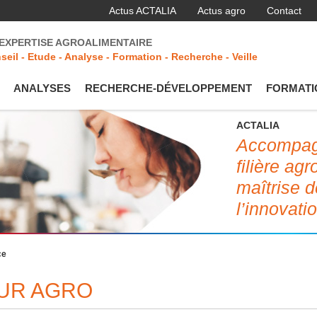
Actus ACTALIA
Actus agro
Contact
'EXPERTISE AGROALIMENTAIRE
seil - Etude - Analyse - Formation - Recherche - Veille
ANALYSES
RECHERCHE-DÉVELOPPEMENT
FORMATI
ACTALIA
Accompagn
filière ag
maîtrise d
l’innovati
ce
EUR AGRO