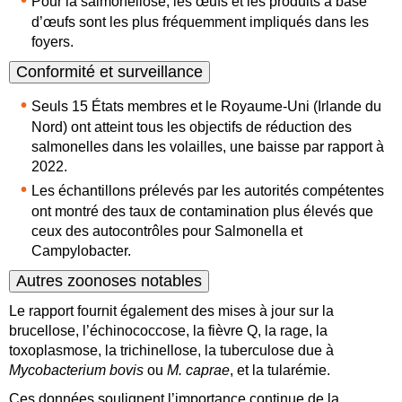
Pour la salmonellose, les œufs et les produits à base
d’œufs sont les plus fréquemment impliqués dans les
foyers
.
Conformité et surveillance
Seuls 15 États membres et le Royaume-Uni (Irlande du
Nord) ont atteint tous les objectifs de réduction des
salmonelles dans les volailles, une baisse par rapport à
2022
.
Les échantillons prélevés par les autorités compétentes
ont montré des taux de contamination plus élevés que
ceux des autocontrôles pour Salmonella et
Campylobacter
.
Autres zoonoses notables
Le rapport fournit également des mises à jour sur la
brucellose, l’échinococcose, la fièvre Q, la rage, la
toxoplasmose, la trichinellose, la tuberculose due à
Mycobacterium bovis
ou
M. caprae
, et la tularémie
.
Ces données soulignent l’importance continue de la