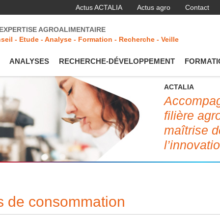
Actus ACTALIA
Actus agro
Contact
'EXPERTISE AGROALIMENTAIRE
seil - Etude - Analyse - Formation - Recherche - Veille
ANALYSES
RECHERCHE-DÉVELOPPEMENT
FORMATI
ACTALIA
Accompagn
filière ag
maîtrise d
l’innovati
des de consommation