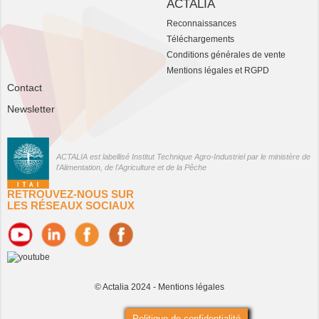
ACTALIA
Reconnaissances
Téléchargements
Conditions générales de vente
Mentions légales et RGPD
Contact
Newsletter
ACTALIA est labellisé Institut Technique Agro-Industriel par le ministère de
l'Alimentation, de l'Agriculture et de la Pêche
RETROUVEZ-NOUS SUR
LES RÉSEAUX SOCIAUX
© Actalia 2024 -
Mentions légales
Politique de confidentialité