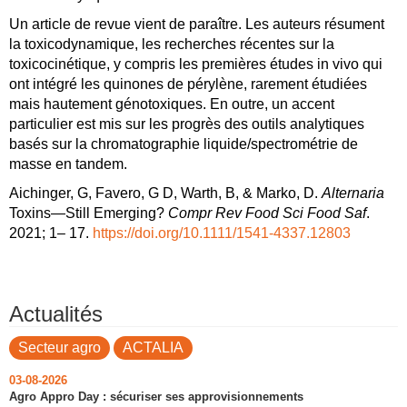
Un article de revue vient de paraître. Les auteurs résument
la toxicodynamique, les recherches récentes sur la
toxicocinétique, y compris les premières études in vivo qui
ont intégré les quinones de pérylène, rarement étudiées
mais hautement génotoxiques. En outre, un accent
particulier est mis sur les progrès des outils analytiques
basés sur la chromatographie liquide/spectrométrie de
masse en tandem.
Aichinger, G
,
Favero, G D
,
Warth, B
, &
Marko, D
.
Alternaria
Toxins—Still Emerging?
Compr Rev Food Sci Food Saf
.
2021
;
1
–
17
.
https://doi.org/10.1111/1541-4337.12803
Actualités
Secteur agro
ACTALIA
03-08-2026
Agro Appro Day : sécuriser ses approvisionnements