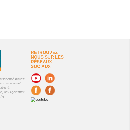
RETROUVEZ-
NOUS SUR LES
RÉSEAUX
SOCIAUX
 labellisé Institut
Agro-Industriel
stère de
on, de l'Agriculture
êche