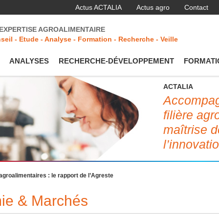
Actus ACTALIA
Actus agro
Contact
'EXPERTISE AGROALIMENTAIRE
seil - Etude - Analyse - Formation - Recherche - Veille
ANALYSES
RECHERCHE-DÉVELOPPEMENT
FORMATI
ACTALIA
Accompagn
filière ag
maîtrise d
l’innovati
agroalimentaires : le rapport de l’Agreste
mie & Marchés