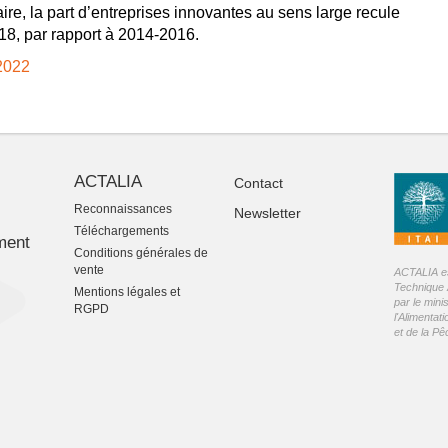
aire, la part d’entreprises innovantes au sens large recule
18, par rapport à 2014-2016.
2022
ACTALIA
Contact
Reconnaissances
Newsletter
-
Téléchargements
ment
Conditions générales de
vente
ACTALIA est
Technique 
Mentions légales et
par le mini
RGPD
l'Alimentati
et de la P