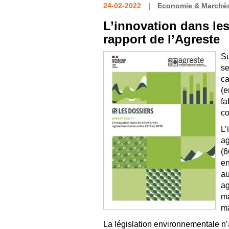
24-02-2022
Economie & Marché
L’innovation dans les
rapport de l’Agreste
Su
se
ca
(e
fa
co
L’
ag
(6
en
au
ag
ma
ma
La législation environnementale n’a