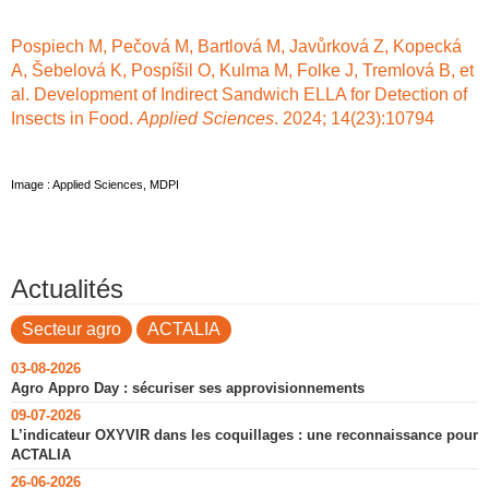
Pospiech M, Pečová M, Bartlová M, Javůrková Z, Kopecká
A, Šebelová K, Pospíšil O, Kulma M, Folke J, Tremlová B, et
al. Development of Indirect Sandwich ELLA for Detection of
Insects in Food.
Applied Sciences
. 2024; 14(23):10794
Image : Applied Sciences, MDPI
Actualités
Secteur agro
ACTALIA
03-08-2026
Agro Appro Day : sécuriser ses approvisionnements
09-07-2026
L’indicateur OXYVIR dans les coquillages : une reconnaissance pour
ACTALIA
26-06-2026