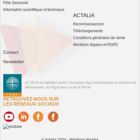
Pôle Sensoriel
Information scientifique et technique
ACTALIA
Reconnaissances
Téléchargements
Conditions générales de vente
Mentions légales et RGPD
Contact
Newsletter
ACTALIA est labellisé Institut Technique Agro-Industriel par le ministère de
l'Alimentation, de l'Agriculture et de la Pêche
RETROUVEZ-NOUS SUR
LES RÉSEAUX SOCIAUX
© Actalia 2024 -
Mentions légales