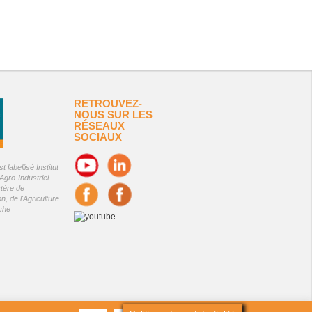
RETROUVEZ-
NOUS SUR LES
RÉSEAUX
SOCIAUX
 labellisé Institut
Agro-Industriel
stère de
on, de l'Agriculture
êche