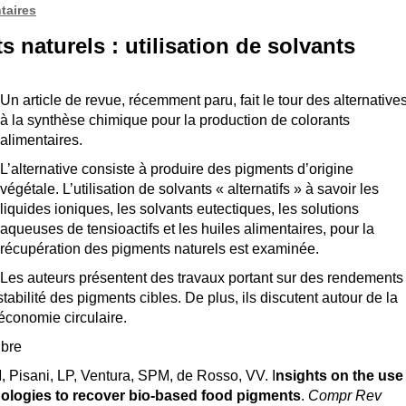
taires
s naturels : utilisation de solvants
Un article de revue, récemment paru, fait le tour des alternative
à la synthèse chimique pour la production de colorants
alimentaires.
L’alternative consiste à produire des pigments d’origine
végétale. L’utilisation de solvants « alternatifs » à savoir les
liquides ioniques, les solvants eutectiques, les solutions
aqueuses de tensioactifs et les huiles alimentaires, pour la
récupération des pigments naturels est examinée.
Les auteurs présentent des travaux portant sur des rendements
stabilité des pigments cibles. De plus, ils discutent autour de la
’économie circulaire.
ibre
M
,
Pisani, LP
,
Ventura, SPM
,
de Rosso, VV
.
I
nsights on the use
hnologies to recover bio‐based food pigments
.
Compr Rev