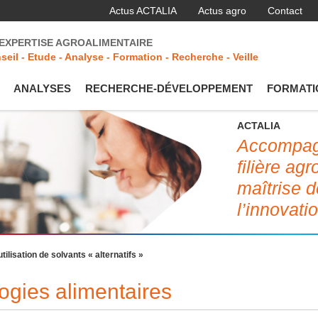
Actus ACTALIA
Actus agro
Contact
'EXPERTISE AGROALIMENTAIRE
seil - Etude - Analyse - Formation - Recherche - Veille
ANALYSES
RECHERCHE-DÉVELOPPEMENT
FORMATI
ACTALIA
Accompagn
filière ag
maîtrise d
l’innovati
tilisation de solvants « alternatifs »
ogies alimentaires