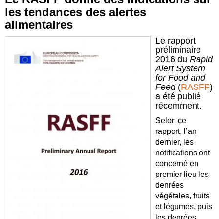
les tendances des alertes
alimentaires
Le rapport
préliminaire
2016 du
Rapid
Alert System
for Food and
Feed
(
RASFF
)
a été publié
récemment.
Selon ce
rapport, l’an
dernier, les
notifications ont
concerné en
premier lieu les
denrées
végétales, fruits
et légumes, puis
les denrées