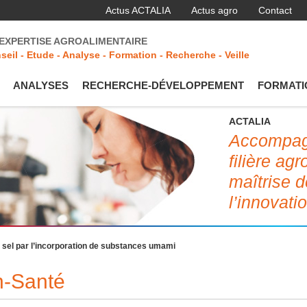
Actus ACTALIA
Actus agro
Contact
'EXPERTISE AGROALIMENTAIRE
seil - Etude - Analyse - Formation - Recherche - Veille
ANALYSES
RECHERCHE-DÉVELOPPEMENT
FORMATI
ACTALIA
Accompagn
filière ag
maîtrise d
l’innovati
sel par l’incorporation de substances umami
on-Santé