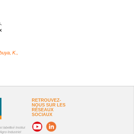
.
x
buya, K.
,
RETROUVEZ-
NOUS SUR LES
RÉSEAUX
SOCIAUX
 labellisé Institut
Agro-Industriel