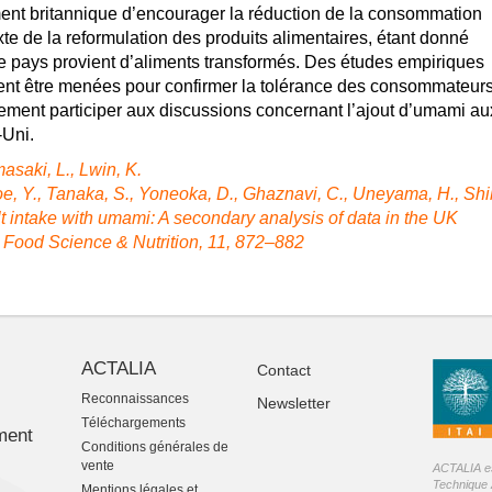
nt britannique d’encourager la réduction de la consommation
exte de la reformulation des produits alimentaires, étant donné
 pays provient d’aliments transformés. Des études empiriques
ient être menées pour confirmer la tolérance des consommateurs
alement participer aux discussions concernant l’ajout d’umami au
-Uni.
asaki, L.
,
Lwin, K.
e, Y.
,
Tanaka, S.
,
Yoneoka, D.
,
Ghaznavi, C.
,
Uneyama, H.
,
Shi
t intake with umami: A secondary analysis of data in the UK
. Food Science & Nutrition,
11
,
872
–
882
ACTALIA
Contact
Reconnaissances
Newsletter
-
Téléchargements
ment
Conditions générales de
vente
ACTALIA est
Technique 
Mentions légales et