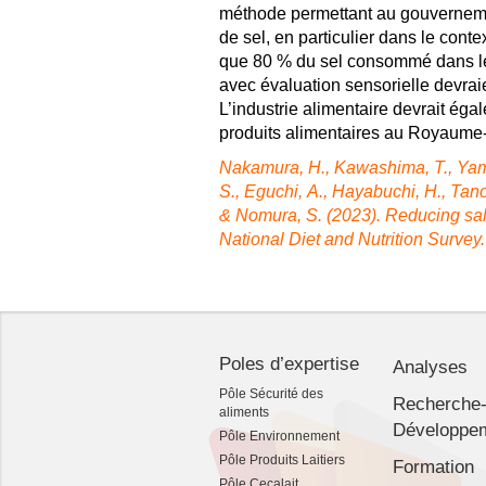
méthode permettant au gouverneme
de sel, en particulier dans le cont
que 80 % du sel consommé dans le
avec évaluation sensorielle devra
L’industrie alimentaire devrait ég
produits alimentaires au Royaume
Nakamura, H.
,
Kawashima, T.
,
Yam
S.
,
Eguchi, A.
,
Hayabuchi, H.
,
Tano
&
Nomura, S.
(
2023
).
Reducing sal
National Diet and Nutrition Survey
Poles d’expertise
Analyses
Pôle Sécurité des
Recherche
aliments
Développe
Pôle Environnement
Pôle Produits Laitiers
Formation
Pôle Cecalait