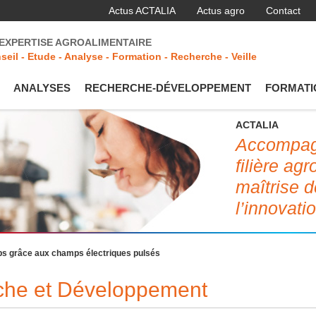
Actus ACTALIA
Actus agro
Contact
'EXPERTISE AGROALIMENTAIRE
seil - Etude - Analyse - Formation - Recherche - Veille
ANALYSES
RECHERCHE-DÉVELOPPEMENT
FORMATI
ACTALIA
Accompagn
filière ag
maîtrise d
l’innovati
ips grâce aux champs électriques pulsés
rche et Développement