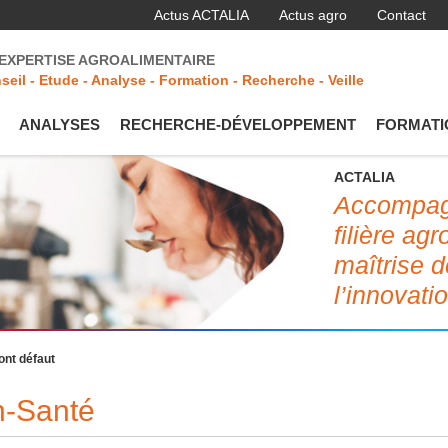
Actus ACTALIA
Actus agro
Contact
'EXPERTISE AGROALIMENTAIRE
seil - Etude - Analyse - Formation - Recherche - Veille
ANALYSES
RECHERCHE-DÉVELOPPEMENT
FORMATI
ACTALIA
Accompagn
filière ag
maîtrise d
l’innovati
font défaut
on-Santé