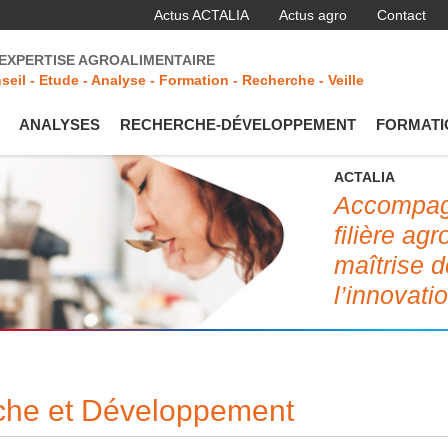
Actus ACTALIA
Actus agro
Contact
'EXPERTISE AGROALIMENTAIRE
seil - Etude - Analyse - Formation - Recherche - Veille
ANALYSES
RECHERCHE-DÉVELOPPEMENT
FORMATI
ACTALIA
Accompagn
filière ag
maîtrise d
l’innovati
rche et Développement