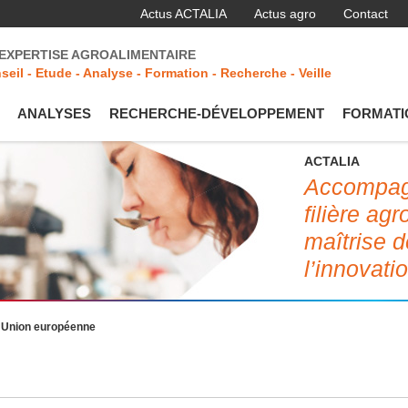
Actus ACTALIA
Actus agro
Contact
'EXPERTISE AGROALIMENTAIRE
seil - Etude - Analyse - Formation - Recherche - Veille
ANALYSES
RECHERCHE-DÉVELOPPEMENT
FORMATI
ACTALIA
Accompagn
filière ag
maîtrise d
l’innovati
en Union européenne