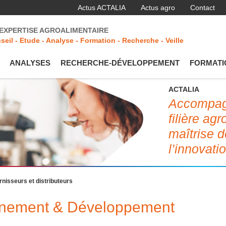
Actus ACTALIA
Actus agro
Contact
'EXPERTISE AGROALIMENTAIRE
seil - Etude - Analyse - Formation - Recherche - Veille
ANALYSES
RECHERCHE-DÉVELOPPEMENT
FORMATI
ACTALIA
Accompagn
filière ag
maîtrise d
l’innovati
rnisseurs et distributeurs
onnement & Développement