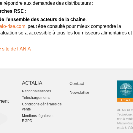
de répondre aux demandes des distributeurs ;
arches RSE ;
e l’ensemble des acteurs de la chaîne
.
lo-rise.com
peut être consulté pour mieux comprendre la
luation sera accessible à tous les fournisseurs alimentaires et
e site de l’ANIA
ACTALIA
Contact
Reconnaissances
Newsletter
-
Téléchargements
ment
Conditions générales de
vente
ACTALIA est
Technique 
Mentions légales et
par le mini
RGPD
l'Alimentati
et de la P