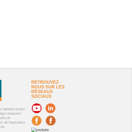
RETROUVEZ-
NOUS SUR LES
RÉSEAUX
SOCIAUX
 labellisé Institut
Agro-Industriel
stère de
on, de l'Agriculture
êche