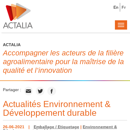
En
Fr
Togg
navi
ACTALIA
Accompagner les acteurs de la filière
agroalimentaire pour la maîtrise de la
qualité et l’innovation
Partager :
Actualités Environnement &
Développement durable
26-06-2021
Emballage / Etiquetage
|
Environnement &