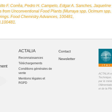
lto F. Corrêa, Pedro H. Campelo, Edgar A. Sanches, Jaqueline
ils from Unconventional Food Plants (Murraya spp, Ocimum spp,
vorings. Food Chemistry Advances, 100481,
23.100481.
ACTALIA
Contact
Reconnaissances
Newsletter
-
Téléchargements
ment
Conditions générales de
vente
ACTALIA est
Technique 
Mentions légales et
par le mini
RGPD
l'Alimentati
et de la P