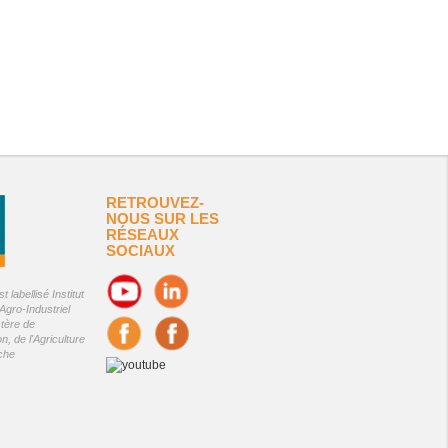
RETROUVEZ-
NOUS SUR LES
RÉSEAUX
SOCIAUX
 labellisé Institut
Agro-Industriel
stère de
on, de l'Agriculture
êche