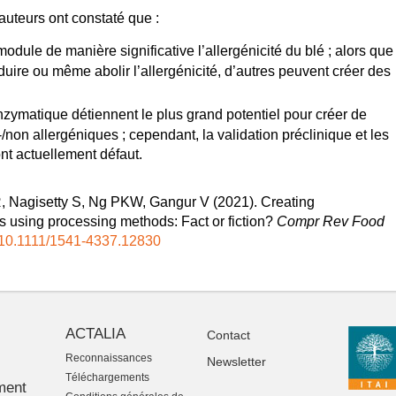
 auteurs ont constaté que :
odule de manière significative l’allergénicité du blé ; alors que
ire ou même abolir l’allergénicité, d’autres peuvent créer des
enzymatique détiennent le plus grand potentiel pour créer de
non allergéniques ; cependant, la validation préclinique et les
nt actuellement défaut.
R
,
Nagisetty S
,
Ng PKW
,
Gangur V
(
2021
).
Creating
 using processing methods: Fact or fiction?
Compr Rev Food
g/10.1111/1541-4337.12830
ACTALIA
Contact
Reconnaissances
Newsletter
-
Téléchargements
ment