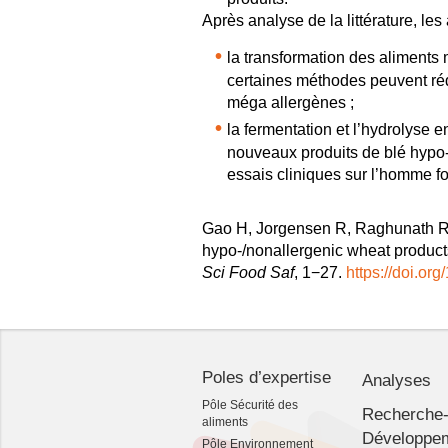
Après analyse de la littérature, les
la transformation des aliments m
certaines méthodes peuvent rédu
méga allergènes ;
la fermentation et l’hydrolyse 
nouveaux produits de blé hypo-/
essais cliniques sur l’homme fo
Gao H
,
Jorgensen R
,
Raghunath 
hypo-/nonallergenic wheat products
Sci Food Saf
, 1−27.
https://doi.or
Poles d’expertise
Analyses
Pôle Sécurité des
Recherche
aliments
Développe
Pôle Environnement