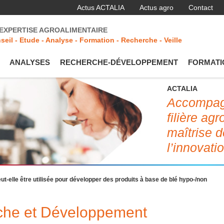
Actus ACTALIA
Actus agro
Contact
'EXPERTISE AGROALIMENTAIRE
seil - Etude - Analyse - Formation - Recherche - Veille
ANALYSES
RECHERCHE-DÉVELOPPEMENT
FORMATI
ACTALIA
Accompagn
filière ag
maîtrise d
l’innovati
t-elle être utilisée pour développer des produits à base de blé hypo-/non
rche et Développement