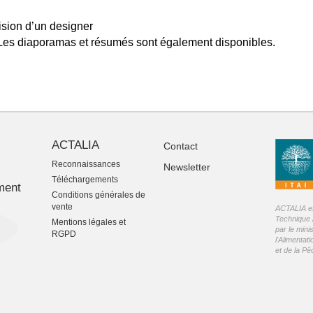
ision d’un designer
es diaporamas et résumés sont également disponibles.
ACTALIA
Contact
Reconnaissances
Newsletter
-
Téléchargements
ment
Conditions générales de
vente
ACTALIA est
Technique 
Mentions légales et
par le mini
RGPD
l'Alimentati
et de la P