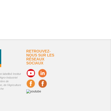
RETROUVEZ-
NOUS SUR LES
RÉSEAUX
SOCIAUX
 labellisé Institut
Agro-Industriel
stère de
on, de l'Agriculture
êche