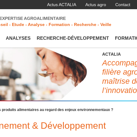
Actus ACTALIA
Actus agro
Contact
'EXPERTISE AGROALIMENTAIRE
seil - Etude - Analyse - Formation - Recherche - Veille
ANALYSES
RECHERCHE-DÉVELOPPEMENT
FORMATI
ACTALIA
Accompagn
filière ag
maîtrise d
l’innovati
 produits alimentaires au regard des enjeux environnementaux ?
onnement & Développement