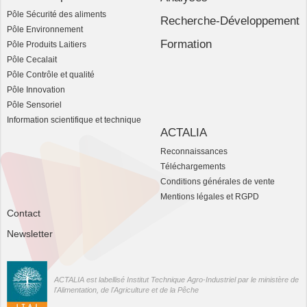
Pôle Sécurité des aliments
Recherche-Développement
Pôle Environnement
Formation
Pôle Produits Laitiers
Pôle Cecalait
Pôle Contrôle et qualité
Pôle Innovation
Pôle Sensoriel
Information scientifique et technique
ACTALIA
Reconnaissances
Téléchargements
Conditions générales de vente
Mentions légales et RGPD
Contact
Newsletter
ACTALIA est labellisé Institut Technique Agro-Industriel par le ministère de
l'Alimentation, de l'Agriculture et de la Pêche