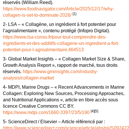
réservés (William Reed).
https://www.foodnavigator.com/Article/2025/12/17/why-
[1]
collagen-is-set-to-dominate-2026/
2- LSA – « Collagène, un ingrédient à fort potentiel pour
l’agroalimentaire », contenu protégé (Infopro Digital).
https://www.lsa-conso.fr/pour-tout-comprendre-des-
ingredients-et-des-additifs-collagene-un-ingredient-a-fort-
potentiel-pour-l-agroalimentaire,464513
3- Global Market Insights – « Collagen Market Size & Share,
Growth Analysis Report », rapport de marché, tous droits
réservés.
https://www.gminsights.com/industry-
analysis/collagen-market
4- MDPI, Marine Drugs – « Recent Advancements in Marine
Collagen: Exploring New Sources, Processing Approaches,
and Nutritional Applications », article en libre accès sous
licence Creative Commons CC BY.
[4][5]
https://www.mdpi.com/1660-3397/23/5/190
5- ScienceDirect / Elsevier – Article référencé par :
https://www.sciencedirect.com/science/article/abs/pii/S092